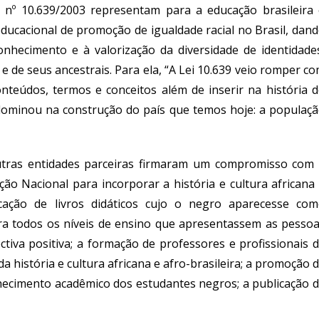
i nº 10.639/2003 representam para a educação brasileira
 educacional de promoção de igualdade racial no Brasil, dan
onhecimento e à valorização da diversidade de identidade
 e de seus ancestrais. Para ela, “A Lei 10.639 veio romper c
 conteúdos, termos e conceitos além de inserir na história 
redominou na construção do país que temos hoje: a populaç
outras entidades parceiras firmaram um compromisso com
ão Nacional para incorporar a história e cultura africana
icação de livros didáticos cujo o negro aparecesse co
para todos os níveis de ensino que apresentassem as pesso
tiva positiva; a formação de professores e profissionais 
 história e cultura africana e afro-brasileira; a promoção 
ecimento acadêmico dos estudantes negros; a publicação 