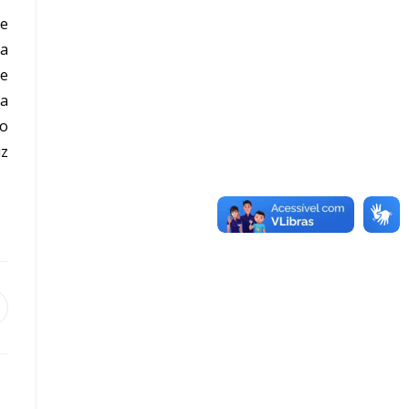
ue
da
de
ia
do
iz