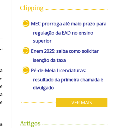
Clipping
MEC prorroga até maio prazo para
regulação da EAD no ensino
superior
ra
Enem 2025: saiba como solicitar
isenção da taxa
da
Pé-de-Meia Licenciaturas:
o-
resultado da primeira chamada é
ue
divulgado
ma
de
VER MAIS
Artigos
da