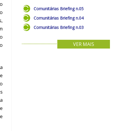
 o
Comunitárias Briefing n.05
do
Comunitárias Briefing n.04
s,
Comunitárias Briefing n.03
om
do
VER MAIS
ão
 a
 e
mo
as
da
de
de