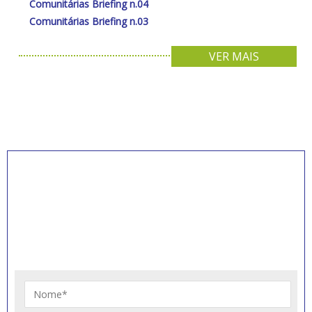
Comunitárias Briefing n.04
Comunitárias Briefing n.03
VER MAIS
INSCREVA-SE PARA
RECEBER NOVIDADES
Artigos, notícias, legislações e informativos sobre
educação comunitária.