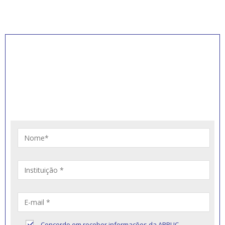
INSCREVA-SE PARA
RECEBER NOVIDADES
Artigos, notícias, legislações e informativos sobre
educação comunitária.
Concordo em receber informações da ABRUC,