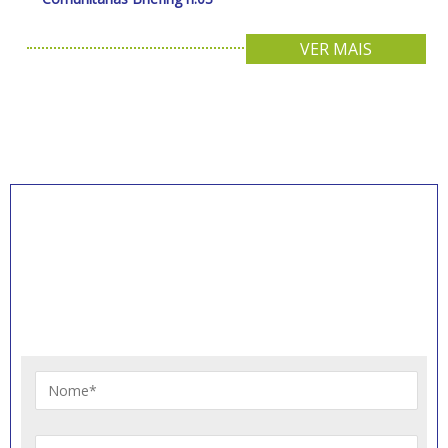
VER MAIS
INSCREVA-SE PARA
RECEBER NOVIDADES
Artigos, notícias, legislações e informativos sobre
educação comunitária.