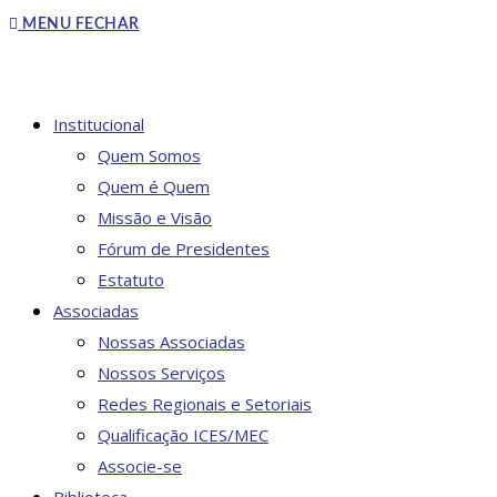
to
MENU
FECHAR
close
the
search
DO
Institucional
panel.
Quem Somos
Quem é Quem
Missão e Visão
SITE
Fórum de Presidentes
Estatuto
Associadas
Nossas Associadas
Nossos Serviços
Redes Regionais e Setoriais
Qualificação ICES/MEC
Associe-se