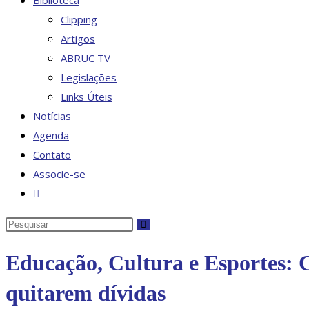
Biblioteca
Clipping
Artigos
ABRUC TV
Legislações
Links Úteis
Notícias
Agenda
Contato
Associe-se
Alternar
pesquisa
Pesquisar
do
neste
site
Educação, Cultura e Esportes: 
site
quitarem dívidas