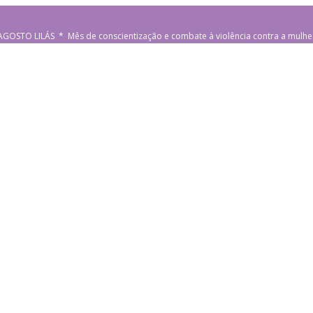
AGOSTO LILÁS * Mês de conscientização e combate à violência contra a mulhe