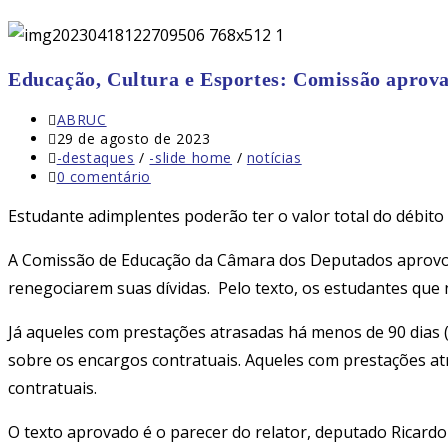
Educação, Cultura e Esportes: Comissão aprova
Autor
ABRUC
do
Post
29 de agosto de 2023
post:
publicado:
Categoria
-destaques
/
-slide home
/
notícias
do
Comentários
0 comentário
post:
do
post:
Estudante adimplentes poderão ter o valor total do débit
A Comissão de Educação da Câmara dos Deputados aprovou 
renegociarem suas dívidas. Pelo texto, os estudantes que
Já aqueles com prestações atrasadas há menos de 90 dias (
sobre os encargos contratuais. Aqueles com prestações at
contratuais.
O texto aprovado é o parecer do relator, deputado Ricard