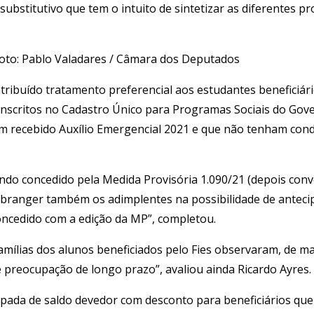
 substitutivo que tem o intuito de sintetizar as diferentes 
Foto: Pablo Valadares / Câmara dos Deputados
 atribuído tratamento preferencial aos estudantes beneficiár
 inscritos no Cadastro Único para Programas Sociais do Gov
am recebido Auxílio Emergencial 2021 e que não tenham cond
ndo concedido pela Medida Provisória 1.090/21 (depois conver
 abranger também os adimplentes na possibilidade de anteci
oncedido com a edição da MP”, completou.
amílias dos alunos beneficiados pelo Fies observaram, de m
 preocupação de longo prazo”, avaliou ainda Ricardo Ayres.
cipada de saldo devedor com desconto para beneficiários q