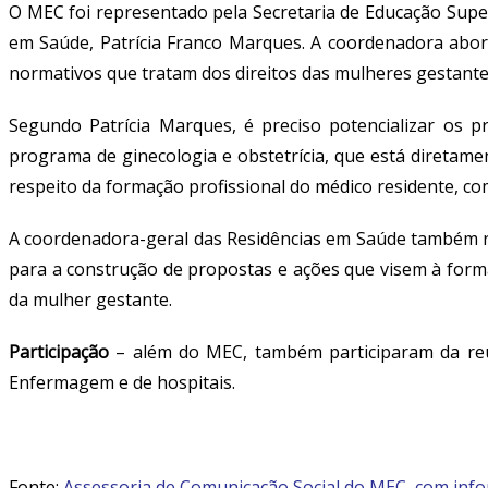
O MEC foi representado pela Secretaria de Educação Super
em Saúde, Patrícia Franco Marques. A coordenadora abo
normativos que tratam dos direitos das mulheres gestante
Segundo Patrícia Marques, é preciso potencializar os p
programa de ginecologia e obstetrícia
,
que está diretamen
respeito da formação profissional do médico residente, co
A coordenadora-geral das Residências em Saúde também re
para a construção de propostas e ações
que visem
à
forma
da mulher gestante.
Participação
–
a
lém do MEC, também participaram da reu
Enfermagem e de hospitais.
Fonte:
Assessoria de Comunicação Social do MEC, com inf