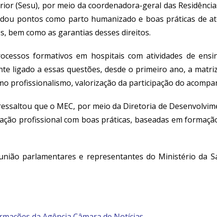
ior (
Sesu
), por meio da coordenadora-geral das Residênci
rdou pontos como parto humanizado e boas práticas de 
s, bem como as garantias desses direitos.
rocessos formativos em hospitais com atividades de ensi
te ligado a essas questões, desde o primeiro ano, a matri
mo profissionalismo, valorização da participação do acompan
ssaltou que o MEC, por meio da Diretoria de Desenvolvime
ção profissional com boas práticas, baseadas em formação ci
nião parlamentares e representantes do Ministério da Sa
ormações da Agência Câmara de Notícias