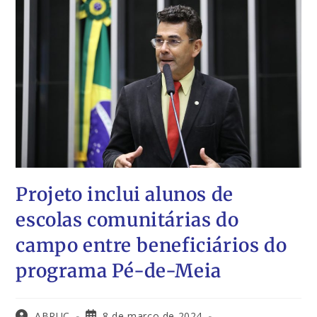
Projeto inclui alunos de
escolas comunitárias do
campo entre beneficiários do
programa Pé-de-Meia
ABRUC
8 de março de 2024