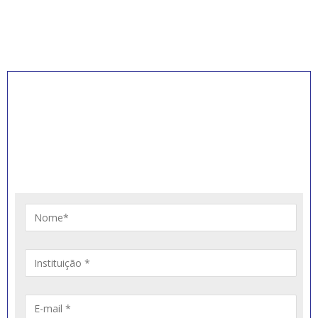
INSCREVA-SE PARA
RECEBER NOVIDADES
Artigos, notícias, legislações e informativos sobre
educação comunitária.