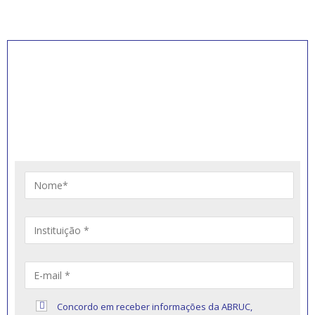
INSCREVA-SE PARA
RECEBER NOVIDADES
Artigos, notícias, legislações e informativos sobre
educação comunitária.
Concordo em receber informações da ABRUC,