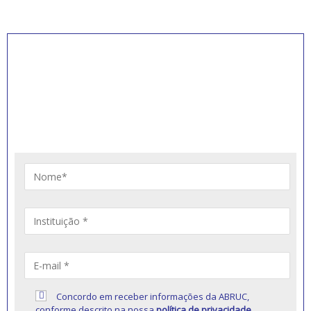
INSCREVA-SE PARA
RECEBER NOVIDADES
Artigos, notícias, legislações e informativos sobre
educação comunitária.
Concordo em receber informações da ABRUC,
conforme descrito na nossa
política de privacidade
.