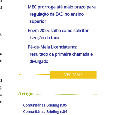
os
MEC prorroga até maio prazo para
os
regulação da EAD no ensino
superior
:
Enem 2025: saiba como solicitar
s,
isenção da taxa
Pé-de-Meia Licenciaturas:
u
resultado da primeira chamada é
de
divulgado
VER MAIS
is
),
Artigos
ho
re
Comunitárias Briefing n.05
Comunitárias Briefing n.04