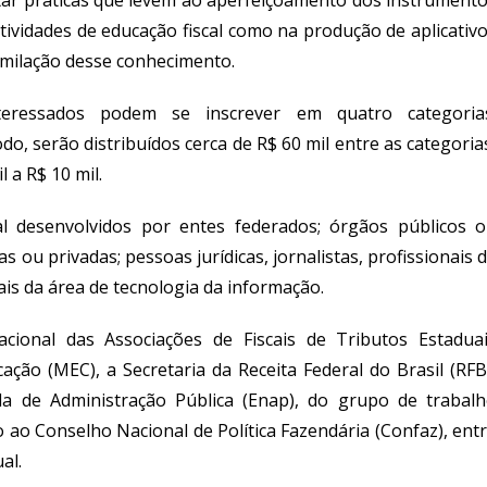
otar práticas que levem ao aperfeiçoamento dos instrument
atividades de
e
ducação
f
iscal como na produção de aplicativ
ssimilação desse conhecimento.
teressados podem se inscrever em quatro categorias
do, serão distribuídos cerca de R$ 60 mil entre as categoria
l a R$ 10 mil.
l desenvolvidos por entes federados
;
órgãos públicos o
 ou privadas; pessoas jurídicas, jornalistas, profissionais 
ais da área de tecnologia da informação
.
acional das Associações de Fiscais de Tributos Estadua
ação (MEC), a Secretaria da Receita Federal do Brasil (RFB
la de Administração Pública (Enap), do grupo de trabal
o ao Conselho Nacional de Política Fazendária (Confaz), ent
al.