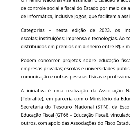
O Prêmio Nacional visa estimular o cidadão a ad
de controle social e fiscal do Estado por meio de 
de informática, inclusive jogos, que facilitem a a
Categorias
–
n
est
a edição
de
2023
, os in
escolas
;
instituições
;
imprensa e tecnologias. Ao to
distribuídos em prêmios em dinheiro entre R$ 3 mi
Podem concorrer projetos sobre educação fisca
empresas privadas; escolas e universidades públicas
comunicação e outras pessoas físicas e profission
A iniciativa é uma realização da Associação N
(
Febrafite
), em parceria com o Ministério da Educ
Secretaria do Tesouro Nacional (STN), da Esco
Educação Fiscal (GT66 – Educação Fiscal), vinculad
outros, com apoio das Associações do Fisco Estadu