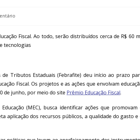
entário
ucação Fiscal. Ao todo, serão distribuídos cerca de R$ 60 m
 e tecnologias
s de Tributos Estaduais (
Febrafite
)
deu início ao prazo
pa
cação Fiscal
. Os
projetos e
as
ações que envolvam educaç
30 de junho
, por meio do
site
Prêmio Educação Fiscal
.
a Educação (MEC),
busca identificar
ações
que promovam 
eta aplicação dos recursos públicos, a qualidade do gasto e