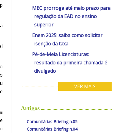
ep
MEC prorroga até maio prazo para
regulação da EAD no ensino
superior
ra
Enem 2025: saiba como solicitar
isenção da taxa
al
Pé-de-Meia Licenciaturas:
resultado da primeira chamada é
ão
divulgado
 o
ou
VER MAIS
de
Artigos
va
de
Comunitárias Briefing n.05
ao
Comunitárias Briefing n.04