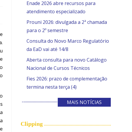
Enade 2026 abre recursos para
atendimento especializado
Prouni 2026: divulgada a 2ª chamada
para o 2º semestre
ue
Consulta do Novo Marco Regulatório
a.
da EaD vai até 14/8
ou
de
Aberta consulta para novo Catálogo
no
Nacional de Cursos Técnicos
ao
Fies 2026: prazo de complementação
termina nesta terça (4)
ão
MAIS NOTÍCIAS
as
va
ia
Clipping
de