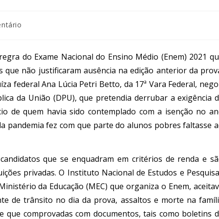
ntário
a regra do Exame Nacional do Ensino Médio (Enem) 2021 q
es que não justificaram ausência na edição anterior da prov
uíza federal Ana Lúcia Petri Betto, da 17ª Vara Federal, neg
lica da União (DPU), que pretendia derrubar a exigência 
efício de quem havia sido contemplado com a isenção no a
 pandemia fez com que parte do alunos pobres faltasse 
o candidatos que se enquadram em critérios de renda e s
uições privadas. O Instituto Nacional de Estudos e Pesquis
o Ministério da Educação (MEC) que organiza o Enem, aceita
e de trânsito no dia da prova, assaltos e morte na famíl
desde que comprovadas com documentos, tais como boletins 