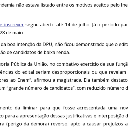
ndemia não estava listado entre os motivos aceitos pelo In
e inscrever
segue aberto até 14 de julho. Já o período pa
28 de maio.
ar da boa intenção da DPU, não ficou demonstrado que o edit
ção de candidatos de baixa renda.
oria Pública da União, no combativo exercício de sua funç
gências do edital seriam desproporcionais ou que revelam
pobres ao Enem”, afirmou a magistrada. Ela também destac
um “grande número de candidatos”, com reduzido número 
imento da liminar para que fosse acrescentada uma no
zo para a apresentação dessas justificativas e interposição 
ora (perigo da demora) reverso, apto a causar prejuízos 