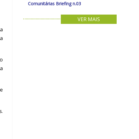
Comunitárias Briefing n.03
VER MAIS
 a
 a
do
da
 e
s.