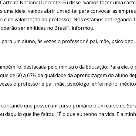
à Carteira Nacional Docente. Eu disse: ‘vamos fazer uma car
ais uma ideia, vamos abrir um edital para convocar as empre
e de valorização do professor. Nós estamos entregando 1.50
poderão ser emitidas no Brasil”, informou.
para um aluno, às vezes o professor é pai, mãe, psicólogo, 
mbém foi destacada pelo ministro da Educação. Para ele, o
 que de 60 a 67% da qualidade da aprendizagem do aluno dep
vezes o professor é pai, mãe, psicólogo, enfermeiro, médic
o, contando que possui um curso primário e um curso do Ser
eu daquilo que lhe faltou. “É o que eu tenho na vida. E a mi