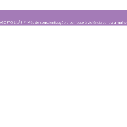
AGOSTO LILÁS * Mês de conscientização e combate à violência contra a mulhe