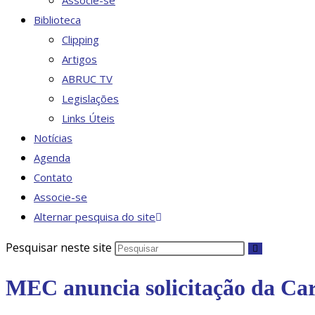
Associe-se
Biblioteca
Clipping
Artigos
ABRUC TV
Legislações
Links Úteis
Notícias
Agenda
Contato
Associe-se
Alternar pesquisa do site
Pesquisar neste site
MEC anuncia solicitação da Car