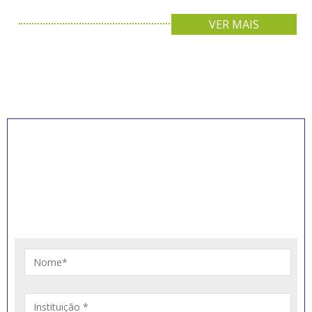
VER MAIS
INSCREVA-SE PARA
RECEBER NOVIDADES
Artigos, notícias, legislações e informativos sobre
educação comunitária.