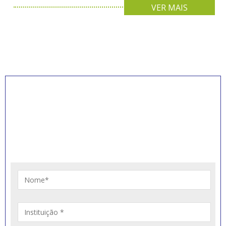
VER MAIS
INSCREVA-SE PARA
RECEBER NOVIDADES
Artigos, notícias, legislações e informativos sobre
educação comunitária.