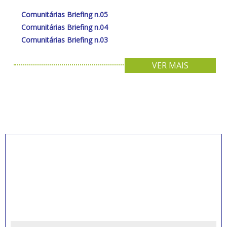
Comunitárias Briefing n.05
Comunitárias Briefing n.04
Comunitárias Briefing n.03
VER MAIS
INSCREVA-SE PARA
RECEBER NOVIDADES
Artigos, notícias, legislações e informativos sobre
educação comunitária.