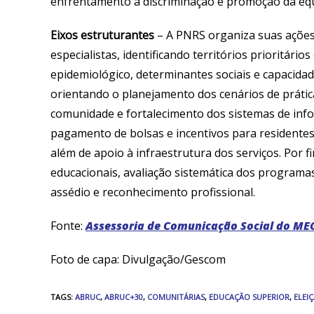
enfrentamento à discriminação e promoção da equ
Eixos estruturantes
– A PNRS organiza suas ações
especialistas, identificando territórios prioritário
epidemiológico, determinantes sociais e capacidad
orientando o planejamento dos cenários de prática
comunidade e fortalecimento dos sistemas de info
pagamento de bolsas e incentivos para residentes
além de apoio à infraestrutura dos serviços. Por fi
educacionais, avaliação sistemática dos program
assédio e reconhecimento profissional.
Fonte:
Assessoria de Comunicação Social do ME
Foto de capa: Divulgação/Gescom
TAGS
:
ABRUC
,
ABRUC+30
,
COMUNITÁRIAS
,
EDUCAÇÃO SUPERIOR
,
ELEI