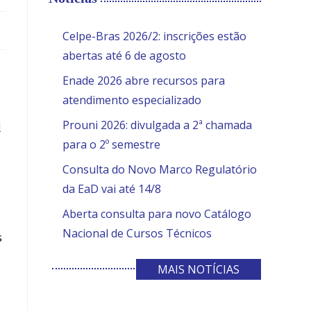
the
search
SITE
Celpe-Bras 2026/2: inscrições estão
panel.
abertas até 6 de agosto
Enade 2026 abre recursos para
atendimento especializado
Prouni 2026: divulgada a 2ª chamada
l
para o 2º semestre
Consulta do Novo Marco Regulatório
da EaD vai até 14/8
Aberta consulta para novo Catálogo
Nacional de Cursos Técnicos
s
MAIS NOTÍCIAS