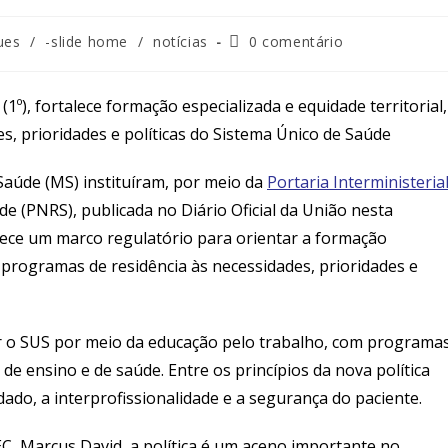
Comentários
ues
/
-slide home
/
notícias
0 comentário
do
post:
1º), fortalece formação especializada e equidade territorial,
, prioridades e políticas do Sistema Único de Saúde
Saúde (MS) instituíram, por meio da
Portaria Interministeria
úde (PNRS), publicada no Diário Oficial da União nesta
elece um marco regulatório para orientar a formação
 programas de residência às necessidades, prioridades e
er o SUS por meio da educação pelo trabalho, com programa
de ensino e de saúde. Entre os princípios da nova política
idado, a interprofissionalidade e a segurança do paciente.
C, Marcus David, a política é um aceno importante no