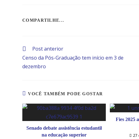
COMPARTILHAR
COMPARTILHE...
ESTE
CONTEÚDO
Post anterior
Leia
mais
Censo da Pós-Graduação tem início em 3 de
artigos
dezembro
VOCÊ TAMBÉM PODE GOSTAR
Fies 2025 a
Senado debate assistência estudantil
na educação superior
27 