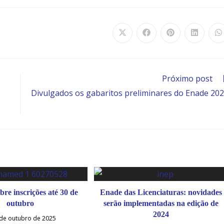
Abre
Abre
Abre
Abre
A
em
em
em
em
e
uma
uma
uma
uma
u
nova
nova
nova
nova
n
janela
janela
janela
janela
j
Próximo post
Divulgados os gabaritos preliminares do Enade 20
bre inscrições até 30 de
Enade das Licenciaturas: novidades
outubro
serão implementadas na edição de
2024
de outubro de 2025