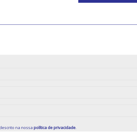
(opcional)
R NOVIDADES
ção comunitária.
descrito na nossa
política de privacidade
.