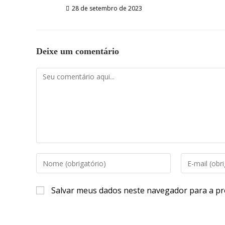
28 de setembro de 2023
Deixe um comentário
Comentário
Digite
Digite
seu
seu
nome
endereço
Salvar meus dados neste navegador para a pr
ou
de
nome
e-
de
mail