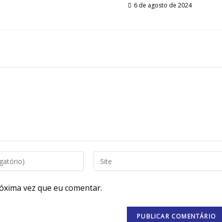
6 de agosto de 2024
Digite
o
URL
óxima vez que eu comentar.
do
seu
site