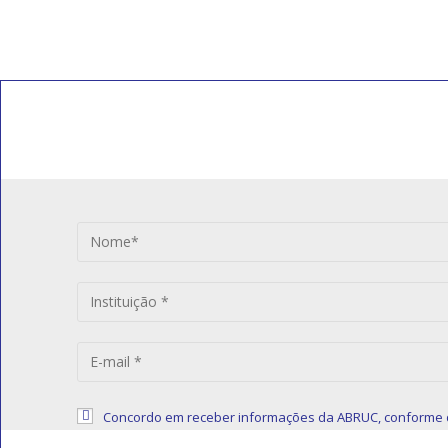
usuário
para
para
comentar
comentar
INSCREVA-SE PARA RECEBE
Artigos, notícias, legislações e informativos sobre educa
Concordo em receber informações da ABRUC, conforme 