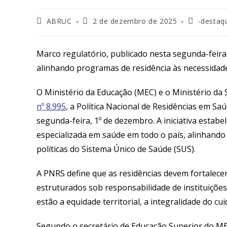
Autor
Post
Categoria
ABRUC
2 de dezembro de 2025
-destaq
do
publicado:
do
post:
post:
Marco regulatório, publicado nesta segunda-feira (
alinhando programas de residência às necessidades
O Ministério da Educação (MEC) e o Ministério da 
nº 8.995
, a Política Nacional de Residências em Sa
segunda-feira, 1º de dezembro. A iniciativa estab
especializada em saúde em todo o país, alinhando
políticas do Sistema Único de Saúde (SUS).
A PNRS define que as residências devem fortalec
estruturados sob responsabilidade de instituições 
estão a equidade territorial, a integralidade do cu
Segundo o secretário de Educação Superior do ME