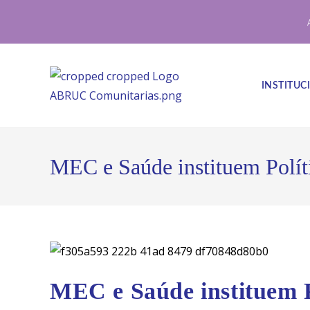
Ir
para
o
conteúdo
INSTITUC
MEC e Saúde instituem Polít
MEC e Saúde instituem P