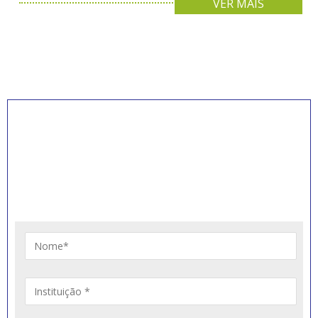
VER MAIS
INSCREVA-SE PARA
RECEBER NOVIDADES
Artigos, notícias, legislações e informativos sobre
educação comunitária.