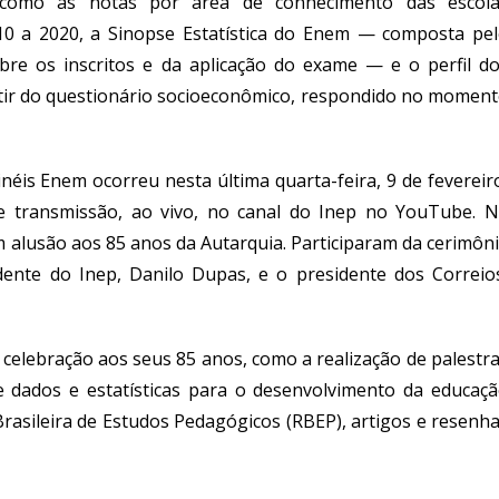
s como as notas por área de conhecimento das escol
10 a 2020, a Sinopse Estatística do Enem — composta pe
bre os inscritos e da aplicação do exame — e o perfil d
rtir do questionário socioeconômico, respondido no momen
éis Enem ocorreu nesta última quarta-feira, 9 de fevereir
ve transmissão, ao vivo, no canal do Inep no YouTube. 
m alusão aos 85 anos da Autarquia. Participaram da cerimôn
idente do Inep, Danilo Dupas, e o presidente dos Correio
 celebração aos seus 85 anos, como a realização de palestr
 dados e estatísticas para o desenvolvimento da educaç
Brasileira de Estudos Pedagógicos (RBEP), artigos e resenh