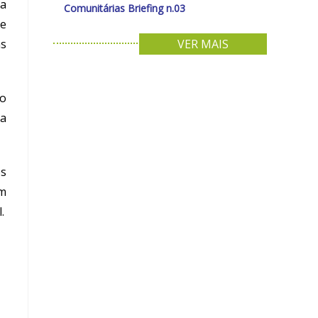
da
Comunitárias Briefing n.03
de
as
VER MAIS
ão
ra
es
em
.