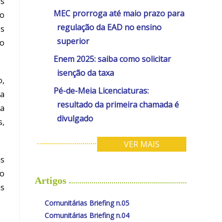
as
MEC prorroga até maio prazo para
lo
regulação da EAD no ensino
os
superior
to
Enem 2025: saiba como solicitar
isenção da taxa
o,
Pé-de-Meia Licenciaturas:
Na
resultado da primeira chamada é
ia
divulgado
s,
VER MAIS
as
ão
Artigos
as
Comunitárias Briefing n.05
Comunitárias Briefing n.04