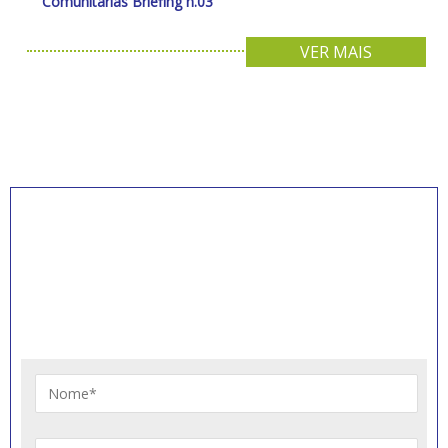
Comunitárias Briefing n.03
VER MAIS
INSCREVA-SE PARA
RECEBER NOVIDADES
Artigos, notícias, legislações e informativos sobre
educação comunitária.