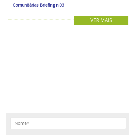
Comunitárias Briefing n.03
VER MAIS
INSCREVA-SE PARA
RECEBER NOVIDADES
Artigos, notícias, legislações e informativos sobre
educação comunitária.