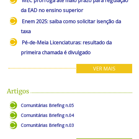
MEC prorroga até maio prazo para regulação
da EAD no ensino superior
Enem 2025: saiba como solicitar isenção da
taxa
Pé-de-Meia Licenciaturas: resultado da
primeira chamada é divulgado
VER MAIS
Artigos
Comunitárias Briefing n.05
Comunitárias Briefing n.04
Comunitárias Briefing n.03