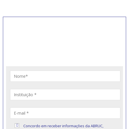
INSCREVA-SE PARA
RECEBER NOVIDADES
Artigos, notícias, legislações e informativos sobre
educação comunitária.
Concordo em receber informações da ABRUC,