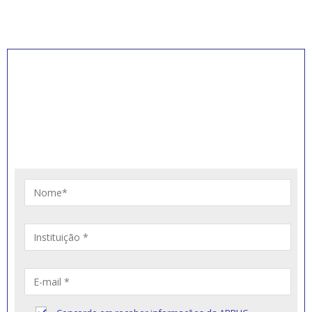
INSCREVA-SE PARA
RECEBER NOVIDADES
Artigos, notícias, legislações e informativos sobre
educação comunitária.