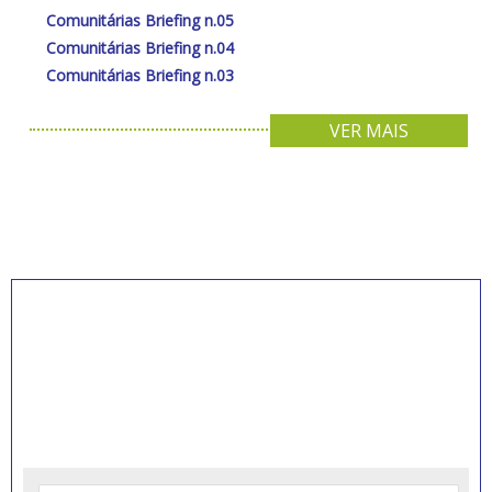
Comunitárias Briefing n.05
Comunitárias Briefing n.04
Comunitárias Briefing n.03
VER MAIS
INSCREVA-SE PARA
RECEBER NOVIDADES
Artigos, notícias, legislações e informativos sobre
educação comunitária.