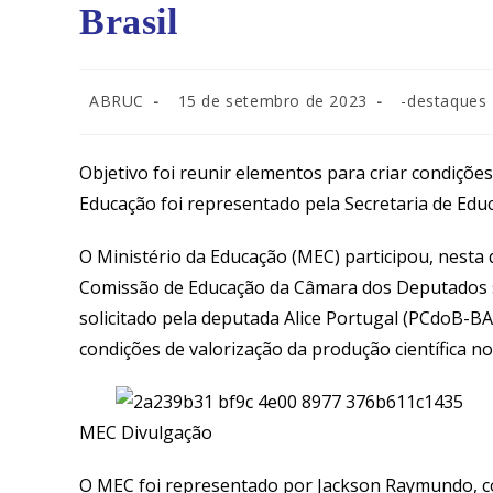
Brasil
Autor
Post
Categoria
ABRUC
15 de setembro de 2023
-destaques
do
publicado:
do
post:
post:
Objetivo foi reunir elementos para criar condições 
Educação foi representado pela Secretaria de Edu
O Ministério da Educação (MEC) participou, nesta q
Comissão de Educação da Câmara dos Deputados so
solicitado pela deputada Alice Portugal (PCdoB-BA
condições de valorização da produção científica n
MEC Divulgação
O MEC foi representado por Jackson Raymundo, coo