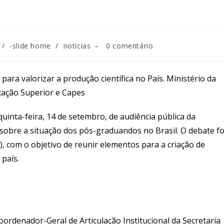
Comentários
/
-slide home
/
notícias
0 comentário
do
post:
para valorizar a produção científica no País. Ministério da
cação Superior e Capes
uinta-feira, 14 de setembro, de audiência pública da
bre a situação dos pós-graduandos no Brasil. O debate fo
), com o objetivo de reunir elementos para a criação de
o país.
rdenador-Geral de Articulação Institucional da Secretaria