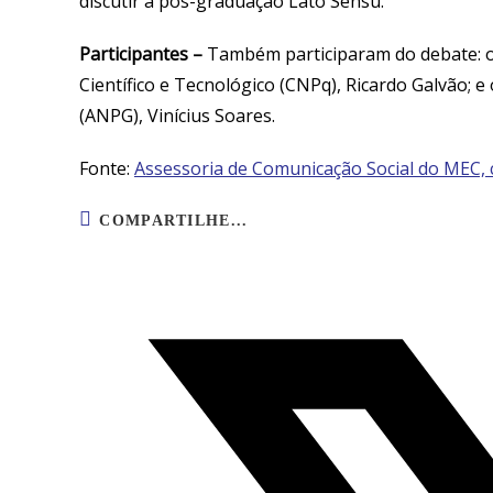
discutir a pós-graduação Lato Sensu.
Participantes
–
Também participaram do debate: o
Científico e Tecnológico (CNPq), Ricardo Galvão; 
(ANPG), Vinícius Soares.
Fonte:
Assessoria de Comunicação Social do MEC,
COMPARTILHAR
COMPARTILHE...
ESTE
CONTEÚDO
Abre
em
uma
nova
janela