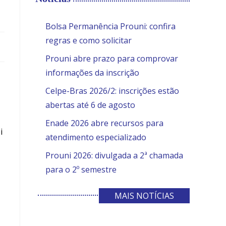
the
search
SITE
Bolsa Permanência Prouni: confira
panel.
regras e como solicitar
Prouni abre prazo para comprovar
informações da inscrição
Celpe-Bras 2026/2: inscrições estão
abertas até 6 de agosto
Enade 2026 abre recursos para
i
atendimento especializado
Prouni 2026: divulgada a 2ª chamada
para o 2º semestre
MAIS NOTÍCIAS