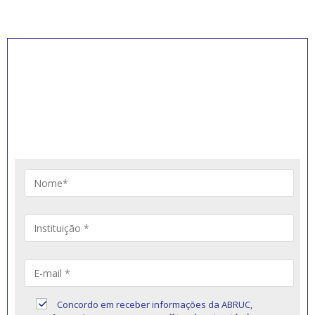
INSCREVA-SE PARA
RECEBER NOVIDADES
Artigos, notícias, legislações e informativos sobre
educação comunitária.
Concordo em receber informações da ABRUC,