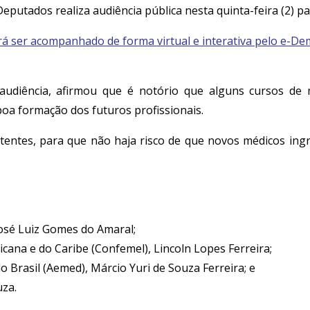
putados realiza audiência pública nesta quinta-feira (2) pa
erá ser acompanhado de forma virtual e interativa pelo e-De
audiência, afirmou que é notório que alguns cursos de m
boa formação dos futuros profissionais.
xistentes, para que não haja risco de que novos médicos in
José Luiz Gomes do Amaral;
ana e do Caribe (Confemel), Lincoln Lopes Ferreira;
 Brasil (Aemed), Márcio Yuri de Souza Ferreira; e
uza.