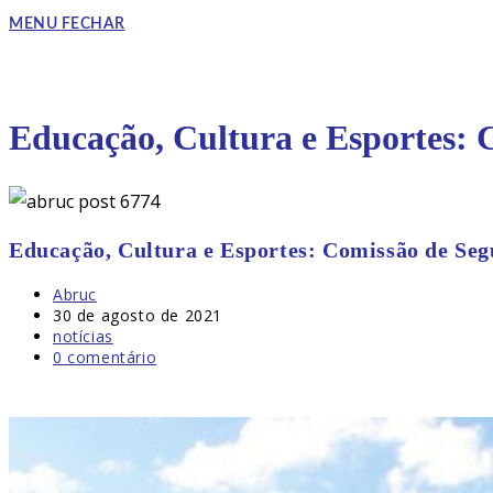
to
MENU
FECHAR
close
the
search
DO
panel.
Educação, Cultura e Esportes: 
SITE
Educação, Cultura e Esportes: Comissão de Seg
Autor
Abruc
do
Post
30 de agosto de 2021
post:
publicado:
Categoria
notícias
do
Comentários
0 comentário
post:
do
post: