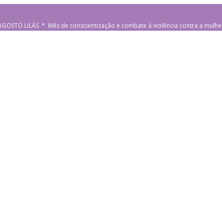
AGOSTO LILÁS * Mês de conscientização e combate à violência contra a mulhe