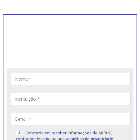
INSCREVA-SE PARA
RECEBER NOVIDADES
Artigos, notícias, legislações e informativos sobre
educação comunitária.
Concordo em receber informações da ABRUC,
conforme descrito na nossa
política de privacidade
.