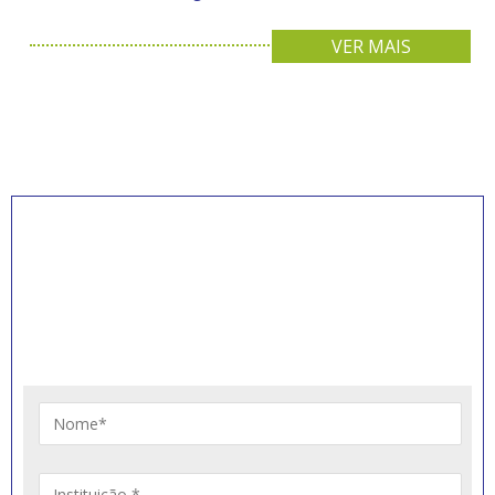
VER MAIS
INSCREVA-SE PARA
RECEBER NOVIDADES
Artigos, notícias, legislações e informativos sobre
educação comunitária.