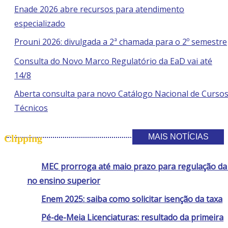
search
Enade 2026 abre recursos para atendimento
panel.
especializado
Prouni 2026: divulgada a 2ª chamada para o 2º semestre
Consulta do Novo Marco Regulatório da EaD vai até
14/8
Aberta consulta para novo Catálogo Nacional de Curso
Técnicos
MAIS NOTÍCIAS
Clipping
MEC prorroga até maio prazo para regulação d
no ensino superior
Enem 2025: saiba como solicitar isenção da taxa
Pé-de-Meia Licenciaturas: resultado da primeira