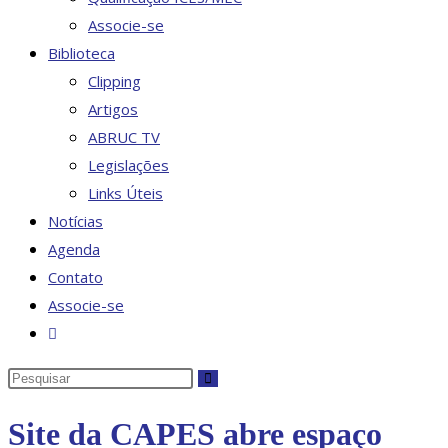
Associe-se
Biblioteca
Clipping
Artigos
ABRUC TV
Legislações
Links Úteis
Notícias
Agenda
Contato
Associe-se
Alternar
pesquisa
Pesquisar
do
neste
site
Site da CAPES abre espaço
site