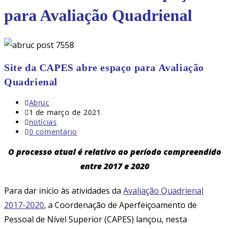
para Avaliação Quadrienal
Site da CAPES abre espaço para Avaliação
Quadrienal
Autor
Abruc
do
Post
1 de março de 2021
post:
publicado:
Categoria
notícias
do
Comentários
0 comentário
post:
do
post:
O processo atual é relativo ao período compreendido
entre 2017 e 2020
Para dar início às atividades da
Avaliação Quadrienal
2017-2020
, a Coordenação de Aperfeiçoamento de
Pessoal de Nível Superior (CAPES) lançou, nesta