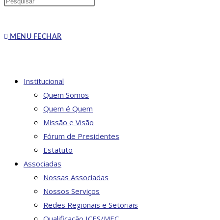
Press
Escape
PESQUISA
to
MENU
FECHAR
close
the
search
DO
Institucional
panel.
Quem Somos
Quem é Quem
Missão e Visão
SITE
Fórum de Presidentes
Estatuto
Associadas
Nossas Associadas
Nossos Serviços
Redes Regionais e Setoriais
Qualificação ICES/MEC