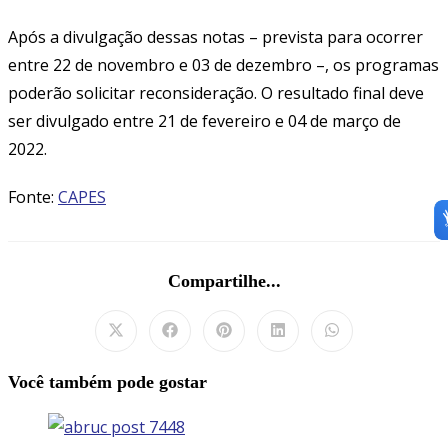
Após a divulgação dessas notas – prevista para ocorrer
entre 22 de novembro e 03 de dezembro –, os programas
poderão solicitar reconsideração. O resultado final deve
ser divulgado entre 21 de fevereiro e 04 de março de
2022.
Fonte:
CAPES
Compartilhar
Compartilhe...
este
conteúdo
Abre
Abre
Abre
Abre
Abre
em
em
em
em
em
uma
uma
uma
uma
uma
Você também pode gostar
nova
nova
nova
nova
nova
janela
janela
janela
janela
janela