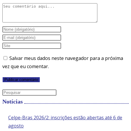
Comentário
Digite
seu
Digite
nome
seu
Digite
ou
endereço
o
Salvar meus dados neste navegador para a próxima
nome
de
URL
vez que eu comentar.
de
e-
do
usuário
mail
seu
para
para
site
Press
comentar
comentar
(opcional)
Escape
Notícias
to
close
Celpe-Bras 2026/2: inscrições estão abertas até 6 de
the
agosto